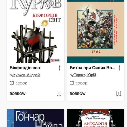
Бікфордів світ
Битва при Синих Водах
by
Курков, Андрей
by
Сорока, Юрій
EBOOK
EBOOK
BORROW
BORROW