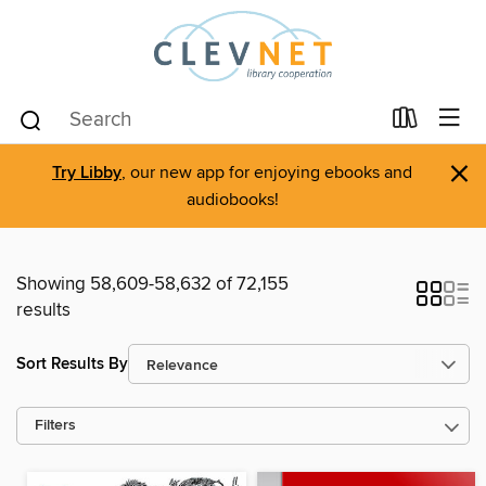
×
Try Libby
, our new app for enjoying ebooks and
audiobooks!
Showing 58,609-58,632 of 72,155
results
Sort Results By
Filters