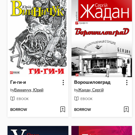
Ги-ги-и
Ворошиловград
by
Винничук, Юрий
by
Жадан, Сергій
EBOOK
EBOOK
BORROW
BORROW