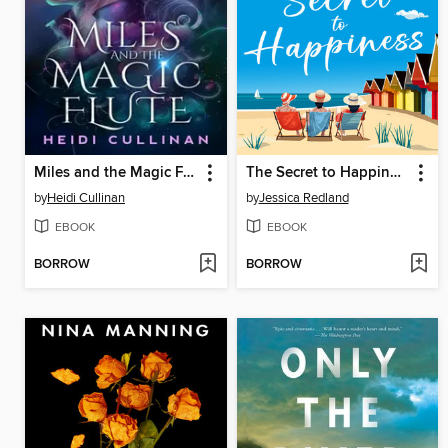
Miles and the Magic Flute
The Secret to Happiness
by
Heidi Cullinan
by
Jessica Redland
EBOOK
EBOOK
BORROW
BORROW