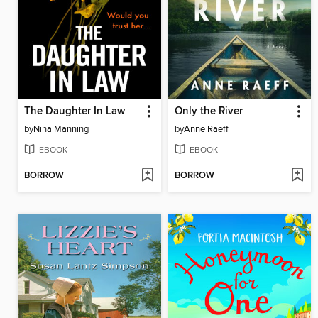
The Daughter In Law
Only the River
by
Nina Manning
by
Anne Raeff
EBOOK
EBOOK
BORROW
BORROW