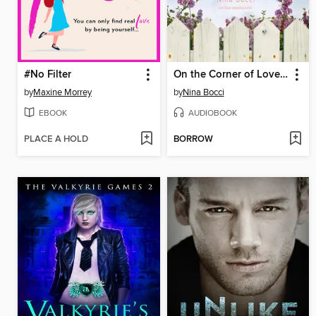
#No Filter
On the Corner of Love and Hate
by
Maxine Morrey
by
Nina Bocci
EBOOK
AUDIOBOOK
PLACE A HOLD
BORROW