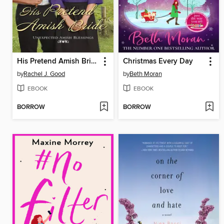
His Pretend Amish Bride
Christmas Every Day
by
Rachel J. Good
by
Beth Moran
EBOOK
EBOOK
BORROW
BORROW