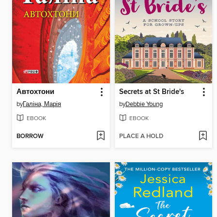
Автохтони
Secrets at St Bride's
by
Галіна, Марія
by
Debbie Young
EBOOK
EBOOK
BORROW
PLACE A HOLD