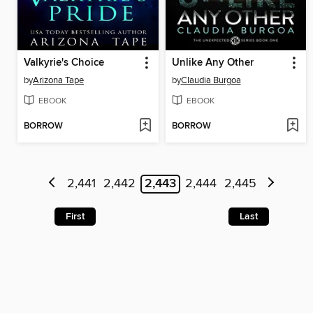
Valkyrie's Choice
Unlike Any Other
by
Arizona Tape
by
Claudia Burgoa
EBOOK
EBOOK
BORROW
BORROW
2,441
2,442
2,443
2,444
2,445
First
Last