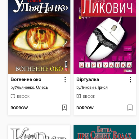
Вогненне око
Віртуалка
by
Ульяненко, Олесь
by
Ликович, Ірися
EBOOK
EBOOK
BORROW
BORROW