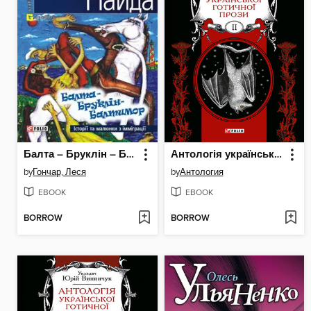
Балта – Бруклін – Балтимор. Історії та малюнки з імміграції... (збірник)
Антологія української готичної прози. Том 2
by
Гончар, Леся
by
Антология
EBOOK
EBOOK
BORROW
BORROW