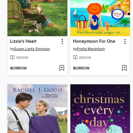
Lizzie's Heart
Honeymoon For One
by
Susan Lantz Simpson
by
Portia MacIntosh
EBOOK
EBOOK
BORROW
BORROW