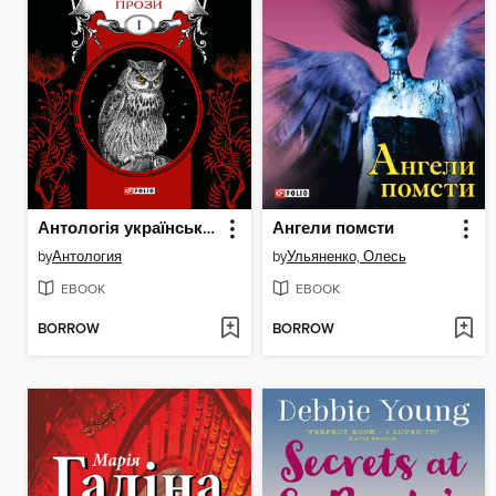
Антологія української готичної прози. Том 1
Ангели помсти
by
Антология
by
Ульяненко, Олесь
EBOOK
EBOOK
BORROW
BORROW