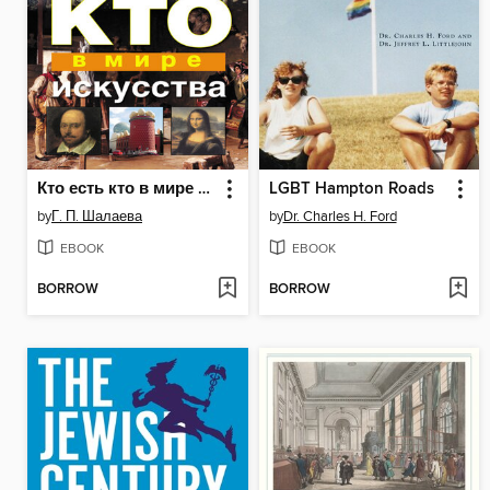
Кто есть кто в мире искусства
LGBT Hampton Roads
by
Г. П. Шалаева
by
Dr. Charles H. Ford
EBOOK
EBOOK
BORROW
BORROW