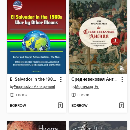
El Salvador in the 1980s
Средневековая Англия. Путеводитель путешественника во времени
by
Progressive Management
by
Мортимер, Ян
EBOOK
EBOOK
BORROW
BORROW