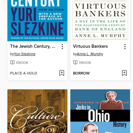
The Jewish Century, New Edition
Virtuous Bankers
by
Yuri Slezkine
by
Anne L. Murphy
EBOOK
EBOOK
PLACE A HOLD
BORROW