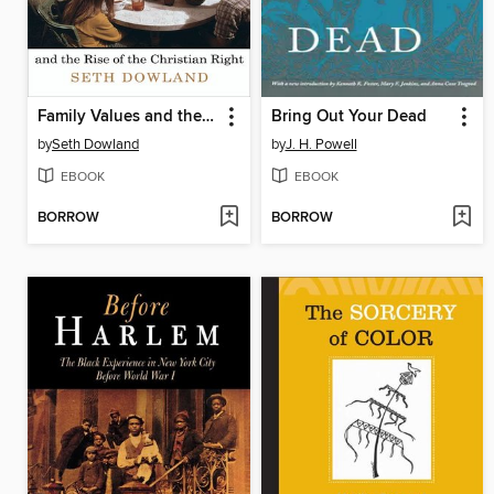
Family Values and the Rise of the Christian Right
Bring Out Your Dead
by
Seth Dowland
by
J. H. Powell
EBOOK
EBOOK
BORROW
BORROW