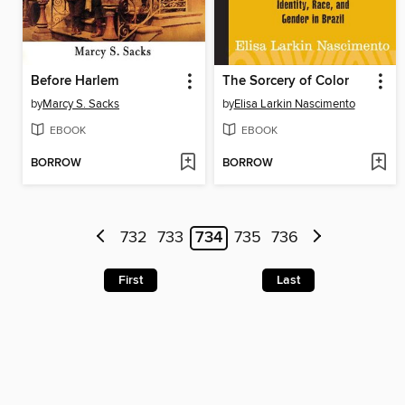
Before Harlem
The Sorcery of Color
by
Marcy S. Sacks
by
Elisa Larkin Nascimento
EBOOK
EBOOK
BORROW
BORROW
732
733
734
735
736
First
Last