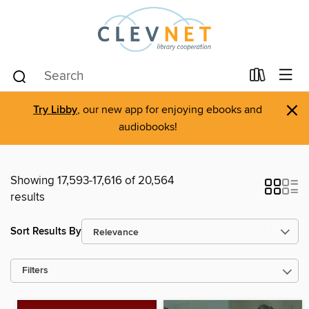
×
Try Libby
, our new app for enjoying ebooks and
audiobooks!
Showing 17,593-17,616 of 20,564
results
Sort Results By
Filters