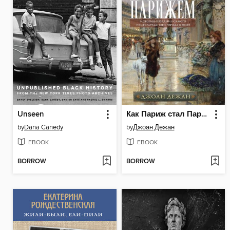
Unseen
Как Париж стал Парижем. История создания самого притягательного города в мире
by
Dana Canedy
by
Джоан Дежан
EBOOK
EBOOK
BORROW
BORROW