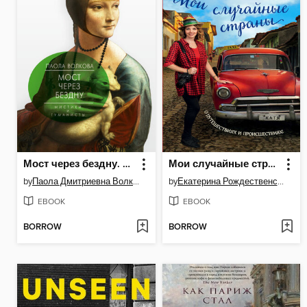
Мост через бездну. Мистики и гуманисты
Мои случайные страны. О путешествиях и происшествиях!
by
Паола Дмитриевна Волкова
by
Екатерина Рождественская
EBOOK
EBOOK
BORROW
BORROW