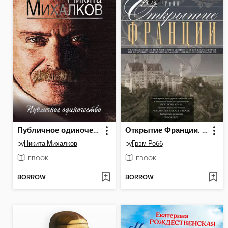
Публичное одиночество
Открытие Франции. Увлекательное путешествие длиной 20 000 километров по сокровенным уголкам самой интересной страны мира
by
Никита Михалков
by
Грэм Робб
EBOOK
EBOOK
BORROW
BORROW