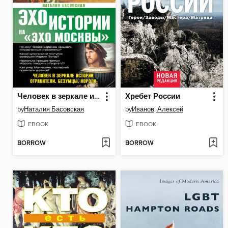
Человек в зеркале истории. Отравители. Безумцы. Короли
Хребет России
by
Наталия Басовская
by
Иванов, Алексей
EBOOK
EBOOK
BORROW
BORROW