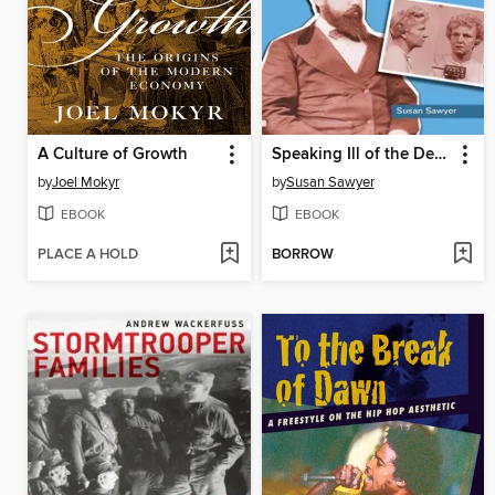
A Culture of Growth
Speaking Ill of the Dead
by
Joel Mokyr
by
Susan Sawyer
EBOOK
EBOOK
PLACE A HOLD
BORROW