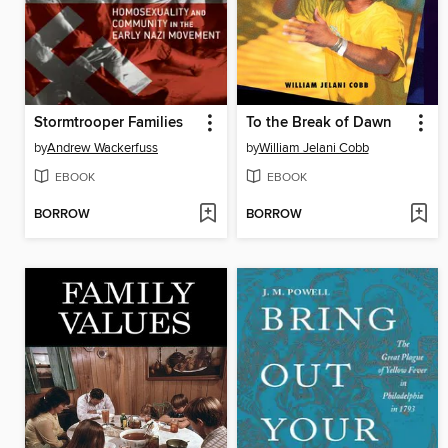
Stormtrooper Families
To the Break of Dawn
by
Andrew Wackerfuss
by
William Jelani Cobb
EBOOK
EBOOK
BORROW
BORROW