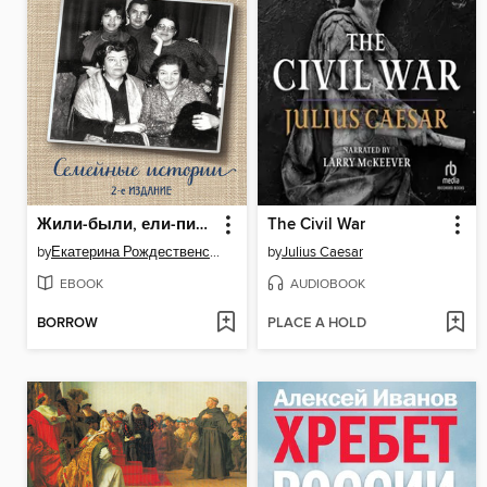
Жили-были, ели-пили. Семейные истории
The Civil War
by
Екатерина Рождественская
by
Julius Caesar
EBOOK
AUDIOBOOK
BORROW
PLACE A HOLD